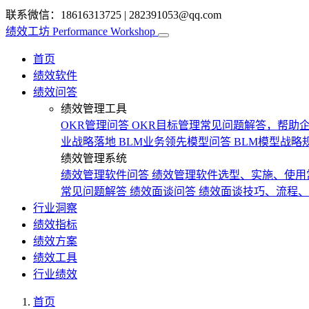
联系微信：18616313725
|
282391053@qq.com
绩效工坊
Performance Workshop
首页
绩效软件
绩效问答
绩效管理工具
OKR管理问答
OKR目标管理常见问题解答，帮助企
业战略落地
BLM业务领先模型问答
BLM模型战略
绩效管理系统
绩效管理软件问答
绩效管理软件选型、实施、使用
常见问题解答
绩效面谈问答
绩效面谈技巧、流程、
行业洞察
绩效指标
绩效方案
绩效工具
行业绩效
首页