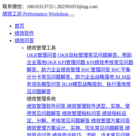
联系微信：18616313725
|
282391053@qq.com
绩效工坊
Performance Workshop
首页
绩效软件
绩效问答
绩效管理工具
OKR管理问答
OKR目标管理常见问题解答，帮助
企业落地OKR
KPI管理问题
KPI绩效考核常见问题
解答，助力企业绩效管理
BSC管理问答
BSC平衡
计分卡常见问题解答，助力企业战略落地
BLM业
务领先模型问答
BLM模型战略规划、执行落地常
见问题解答
绩效管理系统
绩效管理软件问答
绩效管理软件选型、实施、使
用常见问题解答
绩效管理指标问答
绩效指标设
定、分解、考核常见问题解答
绩效管理方案问答
绩效管理方案设计、实施、优化常见问题解答
绩
效面谈问答
绩效面谈技巧、流程、话术常见问题