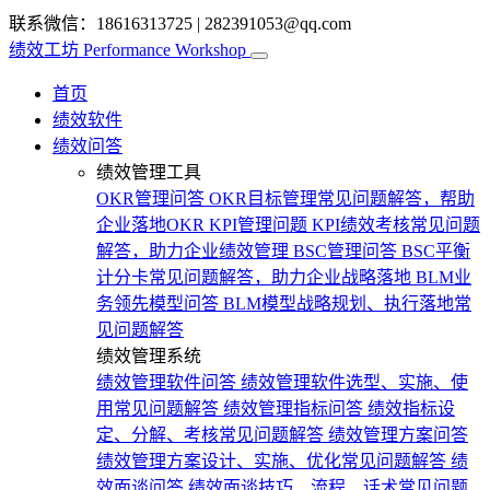
联系微信：18616313725
|
282391053@qq.com
绩效工坊
Performance Workshop
首页
绩效软件
绩效问答
绩效管理工具
OKR管理问答
OKR目标管理常见问题解答，帮助
企业落地OKR
KPI管理问题
KPI绩效考核常见问题
解答，助力企业绩效管理
BSC管理问答
BSC平衡
计分卡常见问题解答，助力企业战略落地
BLM业
务领先模型问答
BLM模型战略规划、执行落地常
见问题解答
绩效管理系统
绩效管理软件问答
绩效管理软件选型、实施、使
用常见问题解答
绩效管理指标问答
绩效指标设
定、分解、考核常见问题解答
绩效管理方案问答
绩效管理方案设计、实施、优化常见问题解答
绩
效面谈问答
绩效面谈技巧、流程、话术常见问题