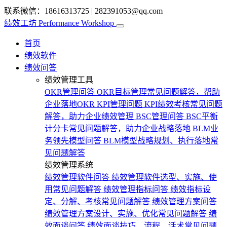
联系微信：18616313725
|
282391053@qq.com
绩效工坊
Performance Workshop
首页
绩效软件
绩效问答
绩效管理工具
OKR管理问答
OKR目标管理常见问题解答，帮助
企业落地OKR
KPI管理问题
KPI绩效考核常见问题
解答，助力企业绩效管理
BSC管理问答
BSC平衡
计分卡常见问题解答，助力企业战略落地
BLM业
务领先模型问答
BLM模型战略规划、执行落地常
见问题解答
绩效管理系统
绩效管理软件问答
绩效管理软件选型、实施、使
用常见问题解答
绩效管理指标问答
绩效指标设
定、分解、考核常见问题解答
绩效管理方案问答
绩效管理方案设计、实施、优化常见问题解答
绩
效面谈问答
绩效面谈技巧、流程、话术常见问题