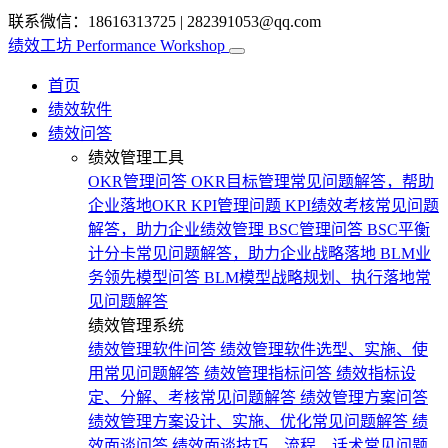
联系微信：18616313725
|
282391053@qq.com
绩效工坊
Performance Workshop
首页
绩效软件
绩效问答
绩效管理工具
OKR管理问答
OKR目标管理常见问题解答，帮助
企业落地OKR
KPI管理问题
KPI绩效考核常见问题
解答，助力企业绩效管理
BSC管理问答
BSC平衡
计分卡常见问题解答，助力企业战略落地
BLM业
务领先模型问答
BLM模型战略规划、执行落地常
见问题解答
绩效管理系统
绩效管理软件问答
绩效管理软件选型、实施、使
用常见问题解答
绩效管理指标问答
绩效指标设
定、分解、考核常见问题解答
绩效管理方案问答
绩效管理方案设计、实施、优化常见问题解答
绩
效面谈问答
绩效面谈技巧、流程、话术常见问题