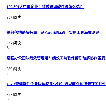
100-500人中型企业：绩效管理软件该怎么选？
357 阅读
5
绩效落地避坑指南：从Excel到SaaS，实用工具深度测评
347 阅读
6
远程办公团队绩效管理难？绩效工坊软件帮你破解协作困局
330 阅读
7
OKR管理软件企业版价格多少钱？选型前必须搞清楚的几
328 阅读
8