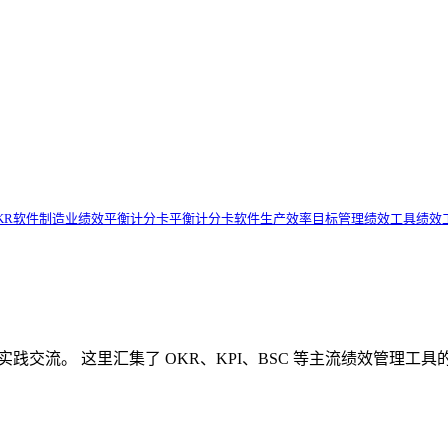
KR软件
制造业绩效
平衡计分卡
平衡计分卡软件
生产效率
目标管理
绩效工具
绩效
理知识分享与实践交流。 这里汇集了 OKR、KPI、BSC 等主流绩