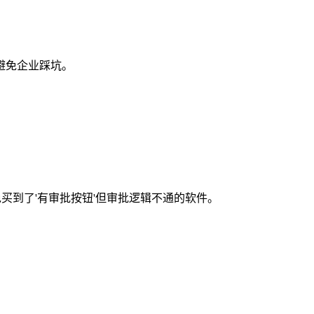
，避免企业踩坑。
买到了'有审批按钮'但审批逻辑不通的软件。