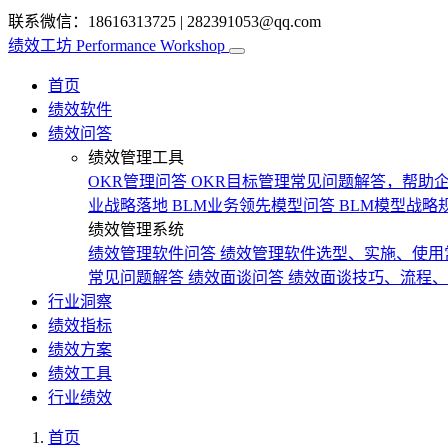
联系微信：18616313725
|
282391053@qq.com
绩效工坊
Performance Workshop
首页
绩效软件
绩效问答
绩效管理工具
OKR管理问答
OKR目标管理常见问题解答，帮助企
业战略落地
BLM业务领先模型问答
BLM模型战略
绩效管理系统
绩效管理软件问答
绩效管理软件选型、实施、使用
常见问题解答
绩效面谈问答
绩效面谈技巧、流程、
行业洞察
绩效指标
绩效方案
绩效工具
行业绩效
首页