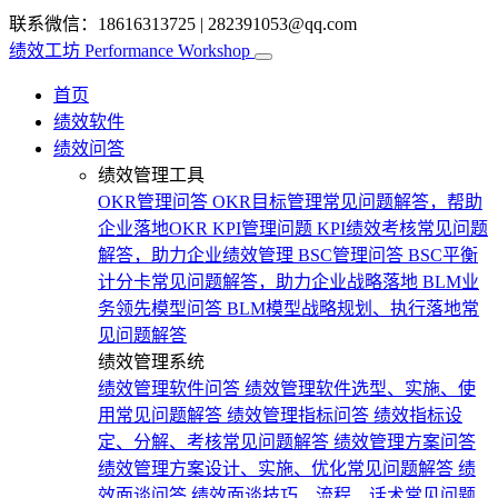
联系微信：18616313725
|
282391053@qq.com
绩效工坊
Performance Workshop
首页
绩效软件
绩效问答
绩效管理工具
OKR管理问答
OKR目标管理常见问题解答，帮助
企业落地OKR
KPI管理问题
KPI绩效考核常见问题
解答，助力企业绩效管理
BSC管理问答
BSC平衡
计分卡常见问题解答，助力企业战略落地
BLM业
务领先模型问答
BLM模型战略规划、执行落地常
见问题解答
绩效管理系统
绩效管理软件问答
绩效管理软件选型、实施、使
用常见问题解答
绩效管理指标问答
绩效指标设
定、分解、考核常见问题解答
绩效管理方案问答
绩效管理方案设计、实施、优化常见问题解答
绩
效面谈问答
绩效面谈技巧、流程、话术常见问题