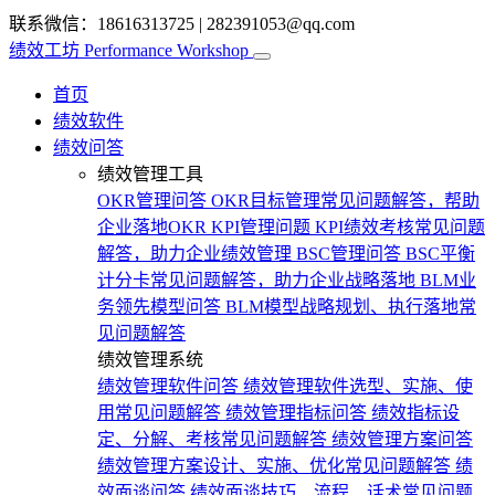
联系微信：18616313725
|
282391053@qq.com
绩效工坊
Performance Workshop
首页
绩效软件
绩效问答
绩效管理工具
OKR管理问答
OKR目标管理常见问题解答，帮助
企业落地OKR
KPI管理问题
KPI绩效考核常见问题
解答，助力企业绩效管理
BSC管理问答
BSC平衡
计分卡常见问题解答，助力企业战略落地
BLM业
务领先模型问答
BLM模型战略规划、执行落地常
见问题解答
绩效管理系统
绩效管理软件问答
绩效管理软件选型、实施、使
用常见问题解答
绩效管理指标问答
绩效指标设
定、分解、考核常见问题解答
绩效管理方案问答
绩效管理方案设计、实施、优化常见问题解答
绩
效面谈问答
绩效面谈技巧、流程、话术常见问题