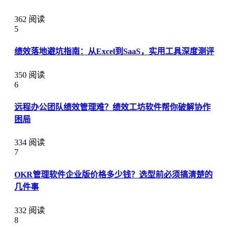
362 阅读
5
绩效落地避坑指南：从Excel到SaaS，实用工具深度测评
350 阅读
6
远程办公团队绩效管理难？绩效工坊软件帮你破解协作
困局
334 阅读
7
OKR管理软件企业版价格多少钱？选型前必须搞清楚的
几件事
332 阅读
8