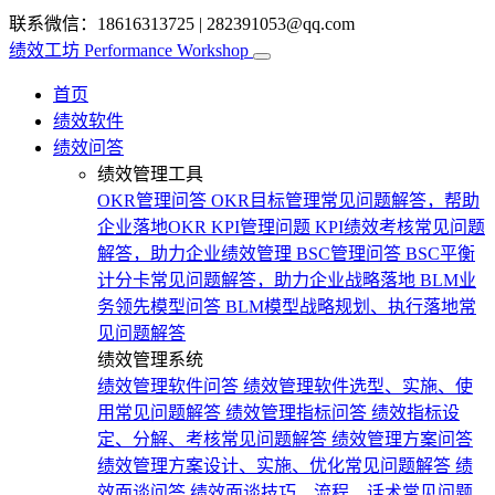
联系微信：18616313725
|
282391053@qq.com
绩效工坊
Performance Workshop
首页
绩效软件
绩效问答
绩效管理工具
OKR管理问答
OKR目标管理常见问题解答，帮助
企业落地OKR
KPI管理问题
KPI绩效考核常见问题
解答，助力企业绩效管理
BSC管理问答
BSC平衡
计分卡常见问题解答，助力企业战略落地
BLM业
务领先模型问答
BLM模型战略规划、执行落地常
见问题解答
绩效管理系统
绩效管理软件问答
绩效管理软件选型、实施、使
用常见问题解答
绩效管理指标问答
绩效指标设
定、分解、考核常见问题解答
绩效管理方案问答
绩效管理方案设计、实施、优化常见问题解答
绩
效面谈问答
绩效面谈技巧、流程、话术常见问题