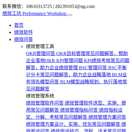
联系微信：18616313725
|
282391053@qq.com
绩效工坊
Performance Workshop
首页
绩效软件
绩效问答
绩效管理工具
OKR管理问答
OKR目标管理常见问题解答，帮助
企业落地OKR
KPI管理问题
KPI绩效考核常见问题
解答，助力企业绩效管理
BSC管理问答
BSC平衡
计分卡常见问题解答，助力企业战略落地
BLM业
务领先模型问答
BLM模型战略规划、执行落地常
见问题解答
绩效管理系统
绩效管理软件问答
绩效管理软件选型、实施、使
用常见问题解答
绩效管理指标问答
绩效指标设
定、分解、考核常见问题解答
绩效管理方案问答
绩效管理方案设计、实施、优化常见问题解答
绩
效面谈问答
绩效面谈技巧、流程、话术常见问题