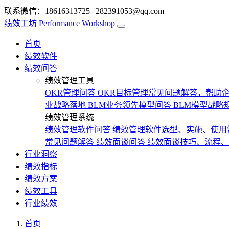
联系微信：18616313725
|
282391053@qq.com
绩效工坊
Performance Workshop
首页
绩效软件
绩效问答
绩效管理工具
OKR管理问答
OKR目标管理常见问题解答，帮助企
业战略落地
BLM业务领先模型问答
BLM模型战略
绩效管理系统
绩效管理软件问答
绩效管理软件选型、实施、使用
常见问题解答
绩效面谈问答
绩效面谈技巧、流程、
行业洞察
绩效指标
绩效方案
绩效工具
行业绩效
首页