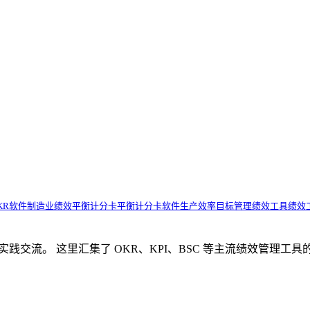
KR软件
制造业绩效
平衡计分卡
平衡计分卡软件
生产效率
目标管理
绩效工具
绩效
理知识分享与实践交流。 这里汇集了 OKR、KPI、BSC 等主流绩