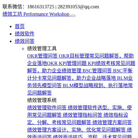
联系微信：18616313725
|
282391053@qq.com
绩效工坊
Performance Workshop
首页
绩效软件
绩效问答
绩效管理工具
OKR管理问答
OKR目标管理常见问题解答，帮助
企业落地OKR
KPI管理问题
KPI绩效考核常见问题
解答，助力企业绩效管理
BSC管理问答
BSC平衡
计分卡常见问题解答，助力企业战略落地
BLM业
务领先模型问答
BLM模型战略规划、执行落地常
见问题解答
绩效管理系统
绩效管理软件问答
绩效管理软件选型、实施、使
用常见问题解答
绩效管理指标问答
绩效指标设
定、分解、考核常见问题解答
绩效管理方案问答
绩效管理方案设计、实施、优化常见问题解答
绩
效面谈问答
绩效面谈技巧、流程、话术常见问题