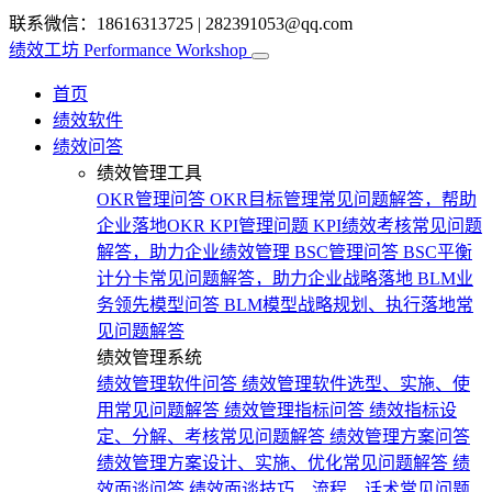
联系微信：18616313725
|
282391053@qq.com
绩效工坊
Performance Workshop
首页
绩效软件
绩效问答
绩效管理工具
OKR管理问答
OKR目标管理常见问题解答，帮助
企业落地OKR
KPI管理问题
KPI绩效考核常见问题
解答，助力企业绩效管理
BSC管理问答
BSC平衡
计分卡常见问题解答，助力企业战略落地
BLM业
务领先模型问答
BLM模型战略规划、执行落地常
见问题解答
绩效管理系统
绩效管理软件问答
绩效管理软件选型、实施、使
用常见问题解答
绩效管理指标问答
绩效指标设
定、分解、考核常见问题解答
绩效管理方案问答
绩效管理方案设计、实施、优化常见问题解答
绩
效面谈问答
绩效面谈技巧、流程、话术常见问题