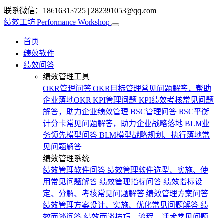
联系微信：18616313725
|
282391053@qq.com
绩效工坊
Performance Workshop
首页
绩效软件
绩效问答
绩效管理工具
OKR管理问答
OKR目标管理常见问题解答，帮助
企业落地OKR
KPI管理问题
KPI绩效考核常见问题
解答，助力企业绩效管理
BSC管理问答
BSC平衡
计分卡常见问题解答，助力企业战略落地
BLM业
务领先模型问答
BLM模型战略规划、执行落地常
见问题解答
绩效管理系统
绩效管理软件问答
绩效管理软件选型、实施、使
用常见问题解答
绩效管理指标问答
绩效指标设
定、分解、考核常见问题解答
绩效管理方案问答
绩效管理方案设计、实施、优化常见问题解答
绩
效面谈问答
绩效面谈技巧、流程、话术常见问题