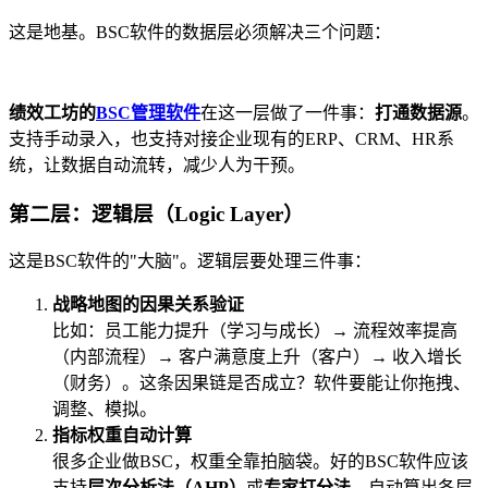
这是地基。BSC软件的数据层必须解决三个问题：
绩效工坊的
BSC管理软件
在这一层做了一件事：
打通数据源
。
支持手动录入，也支持对接企业现有的ERP、CRM、HR系
统，让数据自动流转，减少人为干预。
第二层：逻辑层（Logic Layer）
这是BSC软件的"大脑"。逻辑层要处理三件事：
战略地图的因果关系验证
比如：员工能力提升（学习与成长）→ 流程效率提高
（内部流程）→ 客户满意度上升（客户）→ 收入增长
（财务）。这条因果链是否成立？软件要能让你拖拽、
调整、模拟。
指标权重自动计算
很多企业做BSC，权重全靠拍脑袋。好的BSC软件应该
支持
层次分析法（AHP）
或
专家打分法
，自动算出各层