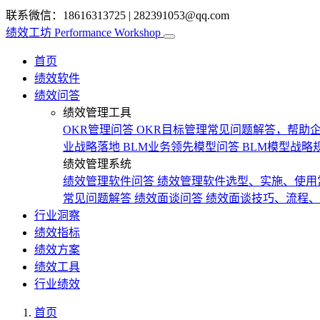
联系微信：18616313725
|
282391053@qq.com
绩效工坊
Performance Workshop
首页
绩效软件
绩效问答
绩效管理工具
OKR管理问答
OKR目标管理常见问题解答，帮助企
业战略落地
BLM业务领先模型问答
BLM模型战略
绩效管理系统
绩效管理软件问答
绩效管理软件选型、实施、使用
常见问题解答
绩效面谈问答
绩效面谈技巧、流程、
行业洞察
绩效指标
绩效方案
绩效工具
行业绩效
首页