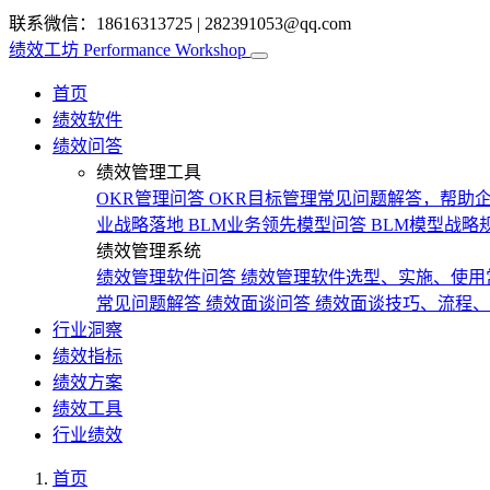
联系微信：18616313725
|
282391053@qq.com
绩效工坊
Performance Workshop
首页
绩效软件
绩效问答
绩效管理工具
OKR管理问答
OKR目标管理常见问题解答，帮助企
业战略落地
BLM业务领先模型问答
BLM模型战略
绩效管理系统
绩效管理软件问答
绩效管理软件选型、实施、使用
常见问题解答
绩效面谈问答
绩效面谈技巧、流程、
行业洞察
绩效指标
绩效方案
绩效工具
行业绩效
首页