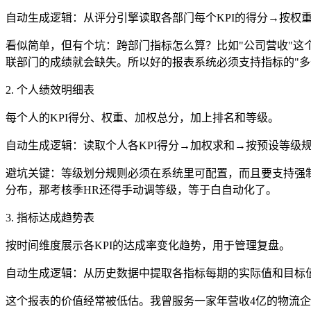
自动生成逻辑：从评分引擎读取各部门每个KPI的得分→按权
看似简单，但有个坑：跨部门指标怎么算？比如"公司营收"这
联部门的成绩就会缺失。所以好的报表系统必须支持指标的"多
2. 个人绩效明细表
每个人的KPI得分、权重、加权总分，加上排名和等级。
自动生成逻辑：读取个人各KPI得分→加权求和→按预设等级规则
避坑关键：等级划分规则必须在系统里可配置，而且要支持强制分
分布，那考核季HR还得手动调等级，等于白自动化了。
3. 指标达成趋势表
按时间维度展示各KPI的达成率变化趋势，用于管理复盘。
自动生成逻辑：从历史数据中提取各指标每期的实际值和目标
这个报表的价值经常被低估。我曾服务一家年营收4亿的物流企