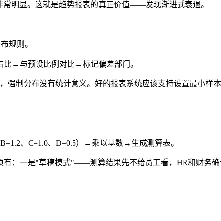
就非常明显。这就是趋势报表的真正价值——发现渐进式衰退。
分布规则。
占比→与预设比例对比→标记偏差部门。
），强制分布没有统计意义。好的报表系统应该支持设置最小样
1.2、C=1.0、D=0.5）→乘以基数→生成测算表。
有：一是"草稿模式"——测算结果先不给员工看，HR和财务确