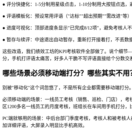
● 评分快捷化：1-5分制用星级点击，1-10分制用大按钮点选
● 评语模板化：预设常用评语（"达标""超出预期""需改进"
● 进度可视化：顶部进度条显示"已完成8/12项"，避免考核
● 暂存与续评：中途退出自动暂存，重新打开接着打，不丢数
这些改造，我们绩效工坊的KPI考核软件全部做了。说个细节
分，手机打评语太痛苦，好多人干脆不写评语直接给个分数交差
哪些场景必须移动端打分？哪些其实不用
别被"移动化"这个词忽悠了，不是所有企业都需要移动端打分
必须移动端的场景：一线员工考核（销售、巡检、门店），考
区1200多名一线员工的月度考核，班组长在车间用手机打分，
PC端就够用的场景：中后台部门季度考核，考核人和被考核人都
加详细评语，大屏录入明显比手机高效。