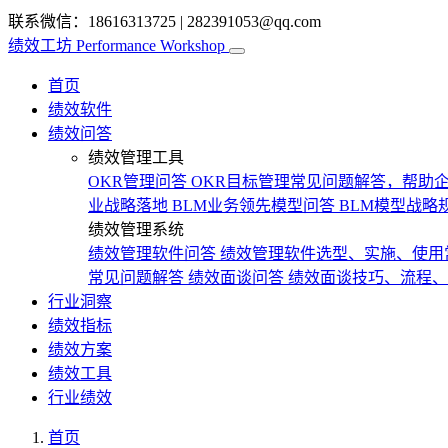
联系微信：18616313725
|
282391053@qq.com
绩效工坊
Performance Workshop
首页
绩效软件
绩效问答
绩效管理工具
OKR管理问答
OKR目标管理常见问题解答，帮助企
业战略落地
BLM业务领先模型问答
BLM模型战略
绩效管理系统
绩效管理软件问答
绩效管理软件选型、实施、使用
常见问题解答
绩效面谈问答
绩效面谈技巧、流程、
行业洞察
绩效指标
绩效方案
绩效工具
行业绩效
首页