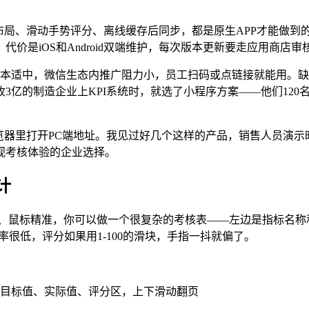
布局、滑动手势评分、离线缓存后同步，都是原生APP才能做到的
%。代价是iOS和Android双端维护，每次版本更新要走应用商
成本适中，微信生态内推广阻力小，员工扫码或点链接就能用。
3亿的制造企业上KPI系统时，就选了小程序方案——他们12
器里打开PC端地址。我见过好几个这样的产品，销售人员演示时用i
视考核体验的企业选择。
计
大、鼠标精准，你可以做一个很复杂的考核表——左边是指标名称
率很低，评分如果用1-100的滑块，手指一抖就偏了。
、目标值、实际值、评分区，上下滑动翻页