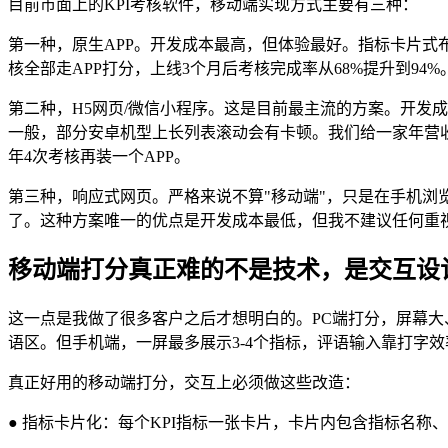
目前市面上的KPI考核软件，移动端实现方式主要有三种：
第一种，原生APP。开发成本最高，但体验最好。指标卡片式
核全部走APP打分，上线3个月后考核完成率从68%提升到94
第二种，H5网页/微信小程序。这是目前最主流的方案。开发
一般，部分安卓机型上长列表滚动会有卡顿。我们给一家年营收
年4次考核再装一个APP。
第三种，响应式网页。严格来说不算"移动端"，只是在手机浏览
了。这种方案唯一的优点是开发成本最低，但我不建议任何重
移动端打分真正难的不是技术，是交互设
这一点是我做了很多客户之后才想明白的。PC端打分，屏幕
语区。但手机端，一屏最多展示3-4个指标，评语输入靠打字效
真正好用的移动端打分，交互上必须做这些改造：
● 指标卡片化：每个KPI指标一张卡片，卡片内包含指标名称