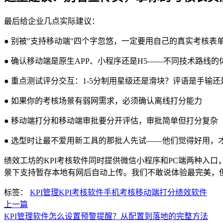
最后给企业几点实际建议：
● 别被"支持移动端"四个字忽悠，一定要用自己的真实考核
● 确认移动端是原生APP、小程序还是H5——不同技术路线
● 重点测试评分交互：1-5分制用星级还是滑块？评语是手输
● 如果你的考核场景有弱网需求，必须确认离线打分能力
● 移动端打分和移动端审批要分开评估，审批简单但打分复杂
● 选型时让最不爱用新工具的那批人先试——他们觉得好用，
绩效工坊的KPI考核软件同时提供微信小程序和PC端两种入
景下支持暂存本地有网后自动上传。我们不敢说体验最完美，但
标签：
KPI管理
KPI考核软件
手机考核
移动端打分
绩效软件
上一篇
KPI管理软件怎么设置预警提醒？从配置到落地的完整方法