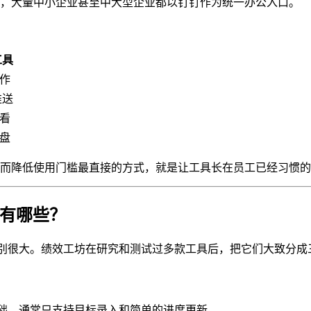
亿，大量中小企业甚至中大型企业都以钉钉作为统一办公入口。
工具
作
推送
看
盘
而降低使用门槛最直接的方式，就是让工具长在员工已经习惯的
具有哪些？
差别很大。绩效工坊在研究和测试过多款工具后，把它们大致分成
基础，通常只支持目标录入和简单的进度更新。