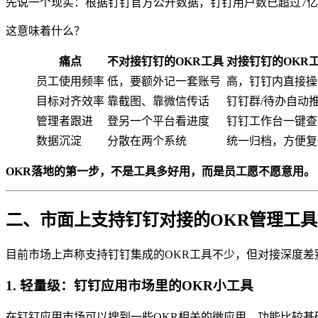
先说一个现实：根据钉钉官方公开数据，钉钉用户数已超过7
这意味着什么？
痛点
不对接钉钉的OKR工具
对接钉钉的OKR
员工使用频率
低，要额外记一套账号
高，钉钉内直接操
目标对齐效率
靠截图、靠微信传话
钉钉群/待办自动
管理者跟进
登另一个平台看进度
钉钉工作台一键查
数据沉淀
分散在两个系统
统一归档，方便复
OKR落地的第一步，不是工具多好用，而是员工愿不愿意用。
二、市面上支持钉钉对接的OKR管理工
目前市场上声称支持钉钉集成的OKR工具不少，但对接深度
1. 轻量级：钉钉应用市场里的OKR小工具
在钉钉应用市场可以搜到一些OKR相关的微应用，功能比较