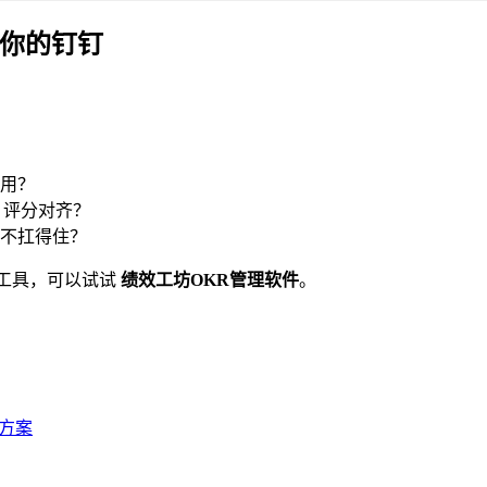
接你的钉钉
用？
、评分对齐？
不扛得住？
R工具，可以试试
绩效工坊OKR管理软件
。
地方案