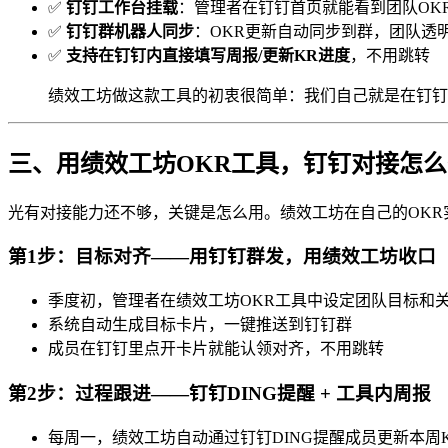
✅
钉钉工作台挂载
：管理者在钉钉首页就能看到团队OK
✅
钉钉群机器人同步
：OKR更新自动同步到群，团队透
✅
支持在钉钉内直接填写周报/更新KR进度
，不用跳转
绩效工坊做这款工具的初衷很简单：我们自己就是在钉钉
三、用绩效工坊OKR工具，钉钉对接怎
光有对接能力还不够，关键是怎么用。绩效工坊在自己的OKR
第1步：目标对齐——用钉钉群发，用绩效工坊收口
季度初，管理者在绩效工坊OKR工具中设定团队目标和
系统自动生成目标卡片，一键推送到钉钉群
成员在钉钉里点开卡片就能认领对齐，不用跳转
第2步：过程跟进——钉钉DING提醒 + 工具内周报
每周一，绩效工坊自动通过钉钉DING提醒成员更新本周