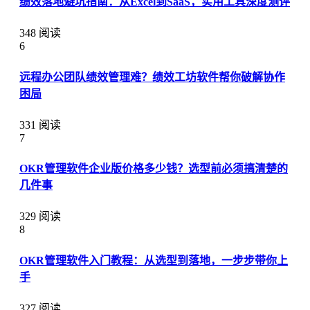
绩效落地避坑指南：从Excel到SaaS，实用工具深度测评
348 阅读
6
远程办公团队绩效管理难？绩效工坊软件帮你破解协作
困局
331 阅读
7
OKR管理软件企业版价格多少钱？选型前必须搞清楚的
几件事
329 阅读
8
OKR管理软件入门教程：从选型到落地，一步步带你上
手
327 阅读