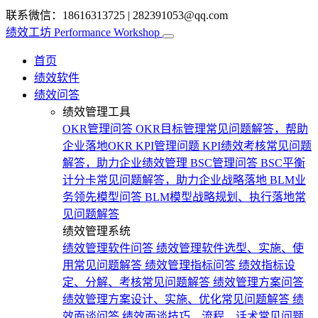
联系微信：18616313725
|
282391053@qq.com
绩效工坊
Performance Workshop
首页
绩效软件
绩效问答
绩效管理工具
OKR管理问答
OKR目标管理常见问题解答，帮助
企业落地OKR
KPI管理问题
KPI绩效考核常见问题
解答，助力企业绩效管理
BSC管理问答
BSC平衡
计分卡常见问题解答，助力企业战略落地
BLM业
务领先模型问答
BLM模型战略规划、执行落地常
见问题解答
绩效管理系统
绩效管理软件问答
绩效管理软件选型、实施、使
用常见问题解答
绩效管理指标问答
绩效指标设
定、分解、考核常见问题解答
绩效管理方案问答
绩效管理方案设计、实施、优化常见问题解答
绩
效面谈问答
绩效面谈技巧、流程、话术常见问题