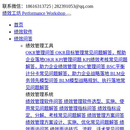
联系微信：18616313725
|
282391053@qq.com
绩效工坊
Performance Workshop
首页
绩效软件
绩效问答
绩效管理工具
OKR管理问答
OKR目标管理常见问题解答，帮助
企业落地OKR
KPI管理问题
KPI绩效考核常见问题
解答，助力企业绩效管理
BSC管理问答
BSC平衡
计分卡常见问题解答，助力企业战略落地
BLM业
务领先模型问答
BLM模型战略规划、执行落地常
见问题解答
绩效管理系统
绩效管理软件问答
绩效管理软件选型、实施、使
用常见问题解答
绩效管理指标问答
绩效指标设
定、分解、考核常见问题解答
绩效管理方案问答
绩效管理方案设计、实施、优化常见问题解答
绩
效面谈问答
绩效面谈技巧、流程、话术常见问题