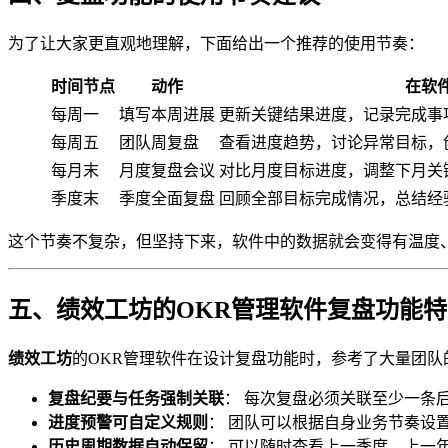
为了让大家更直观地理解，下面给出一个推荐的使用节奏：
时间节点
动作
在软
每周一
填写本周进展
更新关键结果进度，记录完成事
每周五
团队周复盘
查看进度趋势，讨论异常目标，
每月末
月度复盘会议
对比月度目标进度，调整下月关
季度末
季度全面复盘
回顾全部目标完成情况，总结经
这个节奏不复杂，但坚持下来，软件中的数据就会变得有温度
五、绩效工坊的OKR管理软件复盘功能特
绩效工坊
的OKR管理软件在设计复盘功能时，参考了大量团
复盘纪要与任务强制关联
： 每次复盘必须关联至少一条
进度预警可自定义规则
： 团队可以根据自身业务节奏设
历史周期数据自动保留
： 可以随时查看上一季度、上一