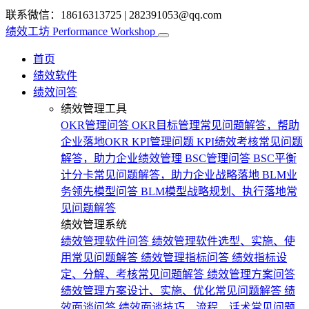
联系微信：18616313725
|
282391053@qq.com
绩效工坊
Performance Workshop
首页
绩效软件
绩效问答
绩效管理工具
OKR管理问答
OKR目标管理常见问题解答，帮助
企业落地OKR
KPI管理问题
KPI绩效考核常见问题
解答，助力企业绩效管理
BSC管理问答
BSC平衡
计分卡常见问题解答，助力企业战略落地
BLM业
务领先模型问答
BLM模型战略规划、执行落地常
见问题解答
绩效管理系统
绩效管理软件问答
绩效管理软件选型、实施、使
用常见问题解答
绩效管理指标问答
绩效指标设
定、分解、考核常见问题解答
绩效管理方案问答
绩效管理方案设计、实施、优化常见问题解答
绩
效面谈问答
绩效面谈技巧、流程、话术常见问题