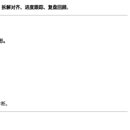
：
拆解对齐、进度跟踪、复盘回顾
。
形。
诊断。