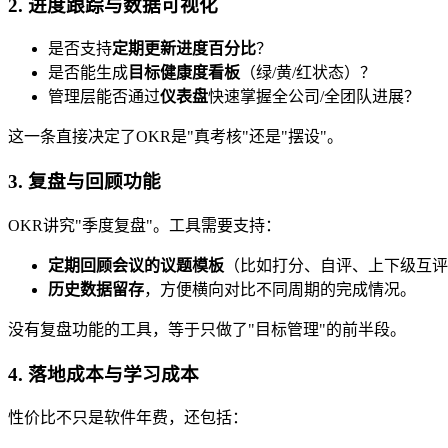
2. 进度跟踪与数据可视化
是否支持
定期更新进度百分比
？
是否能生成
目标健康度看板
（绿/黄/红状态）？
管理层能否通过
仪表盘
快速掌握全公司/全团队进展？
这一条直接决定了OKR是"真考核"还是"摆设"。
3. 复盘与回顾功能
OKR讲究"季度复盘"。工具需要支持：
定期回顾会议的议题模板
（比如打分、自评、上下级互评
历史数据留存
，方便横向对比不同周期的完成情况。
没有复盘功能的工具，等于只做了"目标管理"的前半段。
4. 落地成本与学习成本
性价比不只是软件年费，还包括：