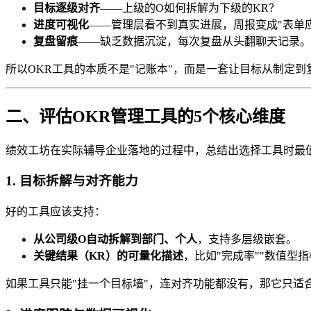
目标逐级对齐
——上级的O如何拆解为下级的KR？
进度可视化
——管理层看不到真实进展，周报变成"表单
复盘留痕
——缺乏数据沉淀，每次复盘从头翻聊天记录。
所以OKR工具的本质不是"记账本"，而是一套让目标从制定
二、评估OKR管理工具的5个核心维度
绩效工坊在实际辅导企业落地的过程中，总结出选择工具时最
1. 目标拆解与对齐能力
好的工具应该支持：
从公司级O自动拆解到部门、个人
，支持多层级嵌套。
关键结果（KR）的可量化描述
，比如"完成率""数值型
如果工具只能"挂一个目标墙"，连对齐功能都没有，那它只适