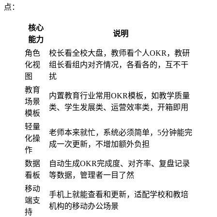
点：
核心
说明
能力
角色
校长看全校大盘，教师看个人OKR，教研
化视
组长看组内对齐情况，各看各的，互不干
图
扰
教育
内置教育行业常用OKR模板，如教学质量
场景
类、学生发展类、运营效率类，开箱即用
模板
轻量
老师本来就忙，系统必须简单，5分钟能完
化操
成一次更新，不增加额外负担
作
数据
自动生成OKR完成度、对齐率、复盘记录
看板
等数据，管理者一目了然
移动
手机上就能查看和更新，适配学校和教培
端支
机构的移动办公场景
持