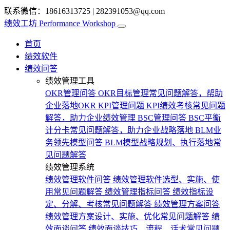
联系微信：18616313725
|
282391053@qq.com
绩效工坊
Performance Workshop
首页
绩效软件
绩效问答
绩效管理工具
OKR管理问答
OKR目标管理常见问题解答，帮助
企业落地OKR
KPI管理问题
KPI绩效考核常见问题
解答，助力企业绩效管理
BSC管理问答
BSC平衡
计分卡常见问题解答，助力企业战略落地
BLM业
务领先模型问答
BLM模型战略规划、执行落地常
见问题解答
绩效管理系统
绩效管理软件问答
绩效管理软件选型、实施、使
用常见问题解答
绩效管理指标问答
绩效指标设
定、分解、考核常见问题解答
绩效管理方案问答
绩效管理方案设计、实施、优化常见问题解答
绩
效面谈问答
绩效面谈技巧、流程、话术常见问题