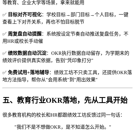
等教育、企业大学等场景，拿来就能用
✅
目标对齐可视化
：学校目标→部门目标→个人目标，一键
查看上下对齐关系，再也不怕目标脱节
✅
周复盘自动提醒
：系统按设定节奏自动推送复盘任务，不
用HR或校长手动催
✅
绩效数据自动沉淀
：OKR执行数据自动留存，为学期末的
绩效评价提供真实依据，告别"凭印象打分"
✅
免费试用+落地辅导
：绩效工坊不只卖工具，还提供OKR落
地方法指导，帮你从"会用系统"到"用出效果"
五、教育行业OKR落地，先从工具开始
很多教育机构的校长和HR都跟绩效工坊反馈过同一句话：
"我们不是不想做OKR，是不知道怎么开始。"