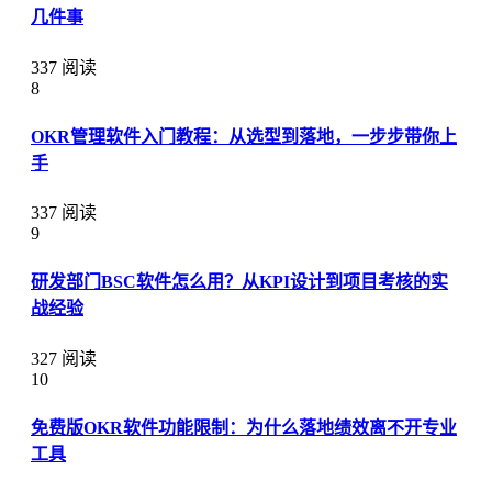
几件事
337 阅读
8
OKR管理软件入门教程：从选型到落地，一步步带你上
手
337 阅读
9
研发部门BSC软件怎么用？从KPI设计到项目考核的实
战经验
327 阅读
10
免费版OKR软件功能限制：为什么落地绩效离不开专业
工具