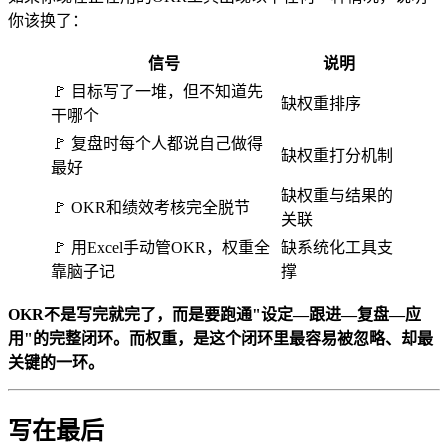
你该换了：
信号
说明
🚩 目标写了一堆，但不知道先
缺权重排序
干哪个
🚩 复盘时每个人都说自己做得
缺权重打分机制
最好
缺权重与结果的
🚩 OKR和绩效考核完全脱节
关联
🚩 用Excel手动管OKR，权重全
缺系统化工具支
靠脑子记
撑
OKR不是写完就完了，而是要跑通"设定—跟进—复盘—应
用"的完整闭环。而权重，是这个闭环里最容易被忽略、却最
关键的一环。
写在最后