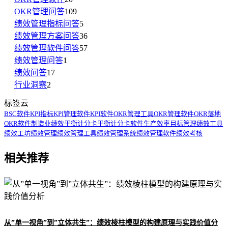
OKR管理问答
109
绩效管理指标问答
5
绩效管理方案问答
36
绩效管理软件问答
57
绩效管理问答
1
绩效问答
17
行业洞察
2
标签云
BSC软件
KPI指标
KPI管理软件
KPI软件
OKR管理工具
OKR管理软件
OKR落地
OKR软件
制造业绩效
平衡计分卡
平衡计分卡软件
生产效率
目标管理
绩效工具
绩效工坊
绩效管理
绩效管理工具
绩效管理系统
绩效管理软件
绩效考核
相关推荐
从”单一视角”到”立体共生”：绩效棱柱模型的构建原理与实践价值分