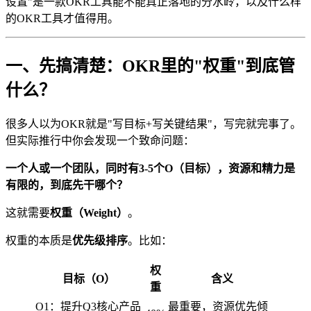
设置"是一款OKR工具能不能真正落地的分水岭，以及什么样
的OKR工具才值得用。
一、先搞清楚：OKR里的"权重"到底管
什么？
很多人以为OKR就是"写目标+写关键结果"，写完就完事了。
但实际推行中你会发现一个致命问题：
一个人或一个团队，同时有3-5个O（目标），资源和精力是
有限的，到底先干哪个？
这就需要
权重（Weight）
。
权重的本质是
优先级排序
。比如：
权
目标（O）
含义
重
O1：提升Q3核心产品
最重要，资源优先倾