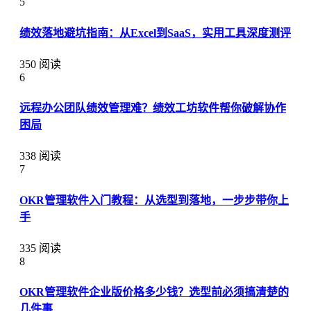
5
绩效落地避坑指南：从Excel到SaaS，实用工具深度测评
350 阅读
6
远程办公团队绩效管理难？绩效工坊软件帮你破解协作
困局
338 阅读
7
OKR管理软件入门教程：从选型到落地，一步步带你上
手
335 阅读
8
OKR管理软件企业版价格多少钱？选型前必须搞清楚的
几件事