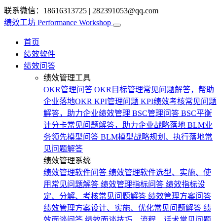
联系微信：18616313725
|
282391053@qq.com
绩效工坊
Performance Workshop
首页
绩效软件
绩效问答
绩效管理工具
OKR管理问答
OKR目标管理常见问题解答，帮助
企业落地OKR
KPI管理问题
KPI绩效考核常见问题
解答，助力企业绩效管理
BSC管理问答
BSC平衡
计分卡常见问题解答，助力企业战略落地
BLM业
务领先模型问答
BLM模型战略规划、执行落地常
见问题解答
绩效管理系统
绩效管理软件问答
绩效管理软件选型、实施、使
用常见问题解答
绩效管理指标问答
绩效指标设
定、分解、考核常见问题解答
绩效管理方案问答
绩效管理方案设计、实施、优化常见问题解答
绩
效面谈问答
绩效面谈技巧、流程、话术常见问题