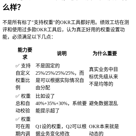
么样？
不是所有标了"支持权重"的OKR工具都好用。绩效工坊在测
评和使用过多款OKR工具后，认为真正好用的权重设置功
能，必须满足以下几点：
能力要
说明
为什么重要
求
✅ 支持
不是固定的
真实业务中目
自定义
25%/25%/25%/25%，而
标优先级从来
权重比
是可以根据实际情况自
不是均等的
例
由分配
✅ 权重
比如设了
总和自
40%+35%+30%，系统要
避免数据混乱
动校验
能提示超了
✅ 权重
可在周
Q1设的权重，Q2可以根
OKR本来就是
期内调
据业务变化修改
动态的