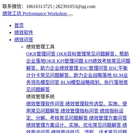
联系微信：18616313725
|
282391053@qq.com
绩效工坊
Performance Workshop
首页
绩效软件
绩效问答
绩效管理工具
OKR管理问答
OKR目标管理常见问题解答，帮助
企业落地OKR
KPI管理问题
KPI绩效考核常见问题
解答，助力企业绩效管理
BSC管理问答
BSC平衡
计分卡常见问题解答，助力企业战略落地
BLM业
务领先模型问答
BLM模型战略规划、执行落地常
见问题解答
绩效管理系统
绩效管理软件问答
绩效管理软件选型、实施、使
用常见问题解答
绩效管理指标问答
绩效指标设
定、分解、考核常见问题解答
绩效管理方案问答
绩效管理方案设计、实施、优化常见问题解答
绩
效面谈问答
绩效面谈技巧、流程、话术常见问题