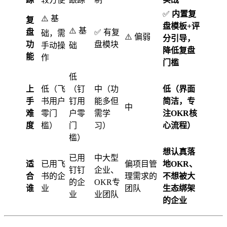
✅
内置复
⚠️ 基
复
盘模板+评
⚠️ 基
盘
✅ 有复
础，需
⚠️ 偏弱
分引导，
功
盘模块
手动操
础
降低复盘
能
作
门槛
低
上
低（飞
（钉
中（功
低（界面
手
书用户
钉用
能多但
简洁，专
中
难
零门
户零
需学
注OKR核
度
槛）
门
习）
心流程）
槛）
想认真落
已用
中大型
适
已用飞
偏项目管
地OKR、
钉钉
企业、
合
书的企
理需求的
不想被大
的企
OKR专
谁
业
团队
生态绑架
业
业团队
的企业