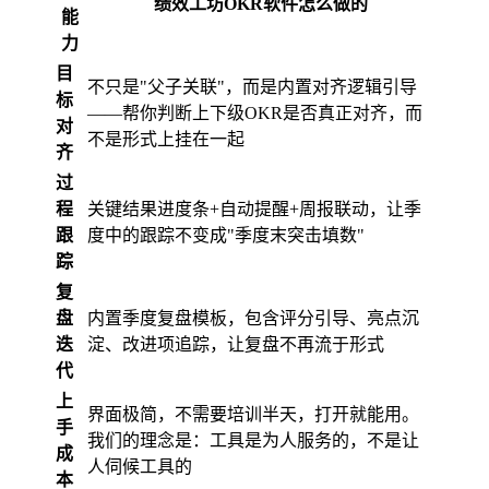
绩效工坊OKR软件怎么做的
能
力
目
不只是"父子关联"，而是内置对齐逻辑引导
标
——帮你判断上下级OKR是否真正对齐，而
对
不是形式上挂在一起
齐
过
程
关键结果进度条+自动提醒+周报联动，让季
跟
度中的跟踪不变成"季度末突击填数"
踪
复
盘
内置季度复盘模板，包含评分引导、亮点沉
迭
淀、改进项追踪，让复盘不再流于形式
代
上
界面极简，不需要培训半天，打开就能用。
手
我们的理念是：工具是为人服务的，不是让
成
人伺候工具的
本