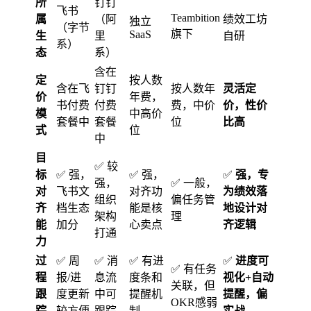
所
钉钉
飞书
Teambition
属
（阿
绩效工坊
独立
（字节
旗下
SaaS
生
里
自研
系）
态
系）
含在
定
按人数
含在飞
钉钉
按人数年
灵活定
价
年费，
书付费
付费
费，中价
价，性价
模
中高价
套餐中
套餐
位
比高
式
位
中
目
✅ 较
标
✅ 强，
✅ 强，
✅
强，专
强，
✅ 一般，
对
飞书文
对齐功
为绩效落
组织
偏任务管
齐
档生态
能是核
地设计对
架构
理
能
加分
心卖点
齐逻辑
打通
力
过
✅ 周
✅ 消
✅ 有进
✅
进度可
✅ 有任务
程
报/进
息流
度条和
视化+自动
关联，但
跟
度更新
中可
提醒机
提醒，偏
OKR感弱
踪
较方便
跟踪
制
实战