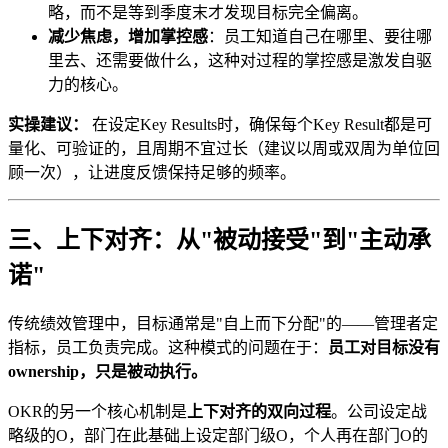
略，而不是等到季度末才发现目标完全偏离。
减少焦虑，增加掌控感
：员工知道自己在哪里、要往哪
里去、还需要做什么，这种对过程的掌控感是激发自驱
力的核心。
实操建议：
在设定Key Results时，确保每个Key Result都是可
量化、可验证的，且周期不宜过长（建议以周或双周为单位回
顾一次），让进度反馈保持足够的频率。
三、上下对齐：从"被动接受"到"主动承
诺"
传统绩效管理中，目标通常是"自上而下分配"的——管理者定
指标，员工负责完成。这种模式的问题在于：
员工对目标没有
ownership，只是被动执行。
OKR的另一个核心机制是
上下对齐的双向过程
。公司设定战
略级的O，部门在此基础上设定部门级O，个人再在部门O的