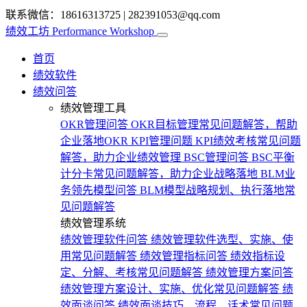
联系微信：18616313725
|
282391053@qq.com
绩效工坊
Performance Workshop
首页
绩效软件
绩效问答
绩效管理工具
OKR管理问答
OKR目标管理常见问题解答，帮助
企业落地OKR
KPI管理问题
KPI绩效考核常见问题
解答，助力企业绩效管理
BSC管理问答
BSC平衡
计分卡常见问题解答，助力企业战略落地
BLM业
务领先模型问答
BLM模型战略规划、执行落地常
见问题解答
绩效管理系统
绩效管理软件问答
绩效管理软件选型、实施、使
用常见问题解答
绩效管理指标问答
绩效指标设
定、分解、考核常见问题解答
绩效管理方案问答
绩效管理方案设计、实施、优化常见问题解答
绩
效面谈问答
绩效面谈技巧、流程、话术常见问题