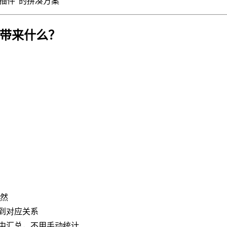
R插件"的拼凑方案
能带来什么？
了然
到对应关系
据中汇总，不用手动统计