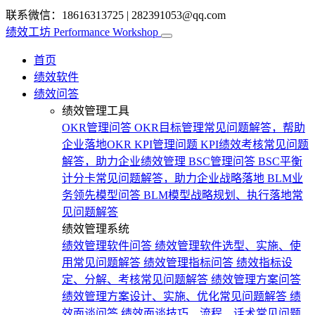
联系微信：18616313725
|
282391053@qq.com
绩效工坊
Performance Workshop
首页
绩效软件
绩效问答
绩效管理工具
OKR管理问答
OKR目标管理常见问题解答，帮助
企业落地OKR
KPI管理问题
KPI绩效考核常见问题
解答，助力企业绩效管理
BSC管理问答
BSC平衡
计分卡常见问题解答，助力企业战略落地
BLM业
务领先模型问答
BLM模型战略规划、执行落地常
见问题解答
绩效管理系统
绩效管理软件问答
绩效管理软件选型、实施、使
用常见问题解答
绩效管理指标问答
绩效指标设
定、分解、考核常见问题解答
绩效管理方案问答
绩效管理方案设计、实施、优化常见问题解答
绩
效面谈问答
绩效面谈技巧、流程、话术常见问题