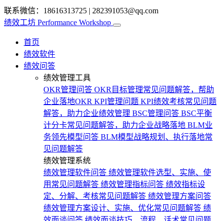
联系微信：18616313725
|
282391053@qq.com
绩效工坊
Performance Workshop
首页
绩效软件
绩效问答
绩效管理工具
OKR管理问答
OKR目标管理常见问题解答，帮助
企业落地OKR
KPI管理问题
KPI绩效考核常见问题
解答，助力企业绩效管理
BSC管理问答
BSC平衡
计分卡常见问题解答，助力企业战略落地
BLM业
务领先模型问答
BLM模型战略规划、执行落地常
见问题解答
绩效管理系统
绩效管理软件问答
绩效管理软件选型、实施、使
用常见问题解答
绩效管理指标问答
绩效指标设
定、分解、考核常见问题解答
绩效管理方案问答
绩效管理方案设计、实施、优化常见问题解答
绩
效面谈问答
绩效面谈技巧、流程、话术常见问题