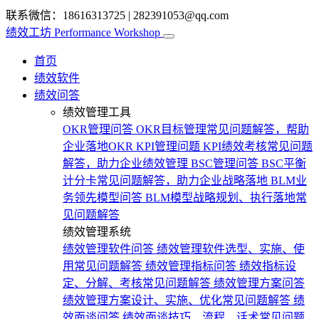
联系微信：18616313725
|
282391053@qq.com
绩效工坊
Performance Workshop
首页
绩效软件
绩效问答
绩效管理工具
OKR管理问答
OKR目标管理常见问题解答，帮助
企业落地OKR
KPI管理问题
KPI绩效考核常见问题
解答，助力企业绩效管理
BSC管理问答
BSC平衡
计分卡常见问题解答，助力企业战略落地
BLM业
务领先模型问答
BLM模型战略规划、执行落地常
见问题解答
绩效管理系统
绩效管理软件问答
绩效管理软件选型、实施、使
用常见问题解答
绩效管理指标问答
绩效指标设
定、分解、考核常见问题解答
绩效管理方案问答
绩效管理方案设计、实施、优化常见问题解答
绩
效面谈问答
绩效面谈技巧、流程、话术常见问题