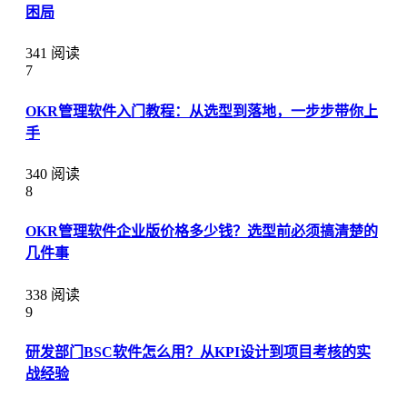
困局
341 阅读
7
OKR管理软件入门教程：从选型到落地，一步步带你上
手
340 阅读
8
OKR管理软件企业版价格多少钱？选型前必须搞清楚的
几件事
338 阅读
9
研发部门BSC软件怎么用？从KPI设计到项目考核的实
战经验