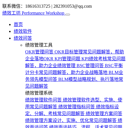
联系微信：18616313725
|
282391053@qq.com
绩效工坊
Performance Workshop
首页
绩效软件
绩效问答
绩效管理工具
OKR管理问答
OKR目标管理常见问题解答，帮助
企业落地OKR
KPI管理问题
KPI绩效考核常见问题
解答，助力企业绩效管理
BSC管理问答
BSC平衡
计分卡常见问题解答，助力企业战略落地
BLM业
务领先模型问答
BLM模型战略规划、执行落地常
见问题解答
绩效管理系统
绩效管理软件问答
绩效管理软件选型、实施、使
用常见问题解答
绩效管理指标问答
绩效指标设
定、分解、考核常见问题解答
绩效管理方案问答
绩效管理方案设计、实施、优化常见问题解答
绩
效面谈问答
绩效面谈技巧、流程、话术常见问题