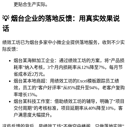
更贴合生产实际。
💡 烟台企业的落地反馈：用真实效果说
话
绩效工坊已为烟台多家中小微企业提供落地服务，收到不少实
际反馈：
烟台某海鲜加工企业：通过绩效工坊的方案，将“产品损
耗率”纳入考核，3个月内损耗率从12%降至7%，每月节
省成本近2万元。
烟台某本地商超：用绩效工坊的Excel模板跟踪员工绩
效，员工的“客户好评率”从85%提升至94%，老客户复购
率增长15%。
烟台某科技工作室：借助绩效工坊的辅导，明确了“项目
交付周期”的考核标准，项目延期率从40%降至10%，客
户满意度大幅提升。
这些反馈的背后，是绩效工坊“不做空中楼阁，只做落地实效”