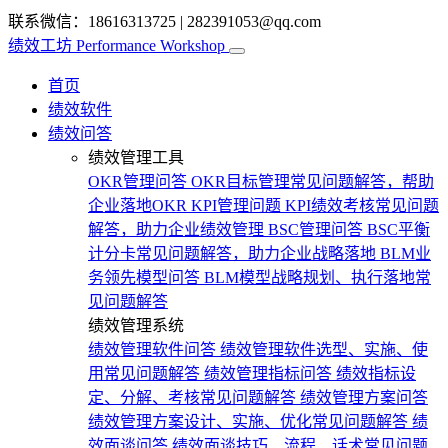
联系微信：18616313725
|
282391053@qq.com
绩效工坊
Performance Workshop
首页
绩效软件
绩效问答
绩效管理工具
OKR管理问答
OKR目标管理常见问题解答，帮助
企业落地OKR
KPI管理问题
KPI绩效考核常见问题
解答，助力企业绩效管理
BSC管理问答
BSC平衡
计分卡常见问题解答，助力企业战略落地
BLM业
务领先模型问答
BLM模型战略规划、执行落地常
见问题解答
绩效管理系统
绩效管理软件问答
绩效管理软件选型、实施、使
用常见问题解答
绩效管理指标问答
绩效指标设
定、分解、考核常见问题解答
绩效管理方案问答
绩效管理方案设计、实施、优化常见问题解答
绩
效面谈问答
绩效面谈技巧、流程、话术常见问题