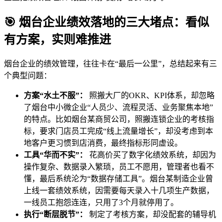
🎯 烟台企业绩效落地的三大堵点：看似
有方案，实则难推进
烟台企业的绩效管理，往往卡在“最后一公里”，总结起来有三
个典型问题：
方案“水土不服”：
照搬大厂的OKR、KPI体系，却忽略
了烟台中小微企业“人员少、流程灵活、业务聚焦本地”
的特点。比如烟台某商贸公司，照搬连锁企业的考核指
标，要求门店员工完成“线上流量增长”，却没考虑到本
地客户更习惯到店消费，最终指标形同虚设。
工具“华而不实”：
花高价买了数字化绩效系统，却因为
操作复杂、数据录入繁琐，员工不愿用，管理者也看不
懂，最后系统沦为“数据存储工具”。烟台某制造企业曾
上线一套绩效系统，因需要每天录入十几项生产数据，
一线员工抱怨连连，只用了3个月就停用了。
执行“断层脱节”：
制定了考核方案，却没配套的辅导机