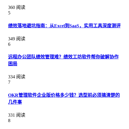
360 阅读
5
绩效落地避坑指南：从Excel到SaaS，实用工具深度测评
349 阅读
6
远程办公团队绩效管理难？绩效工坊软件帮你破解协作
困局
334 阅读
7
OKR管理软件企业版价格多少钱？选型前必须搞清楚的
几件事
331 阅读
8