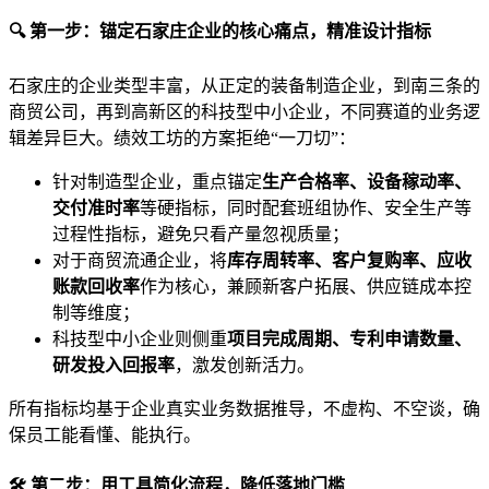
🔍 第一步：锚定石家庄企业的核心痛点，精准设计指标
石家庄的企业类型丰富，从正定的装备制造企业，到南三条的
商贸公司，再到高新区的科技型中小企业，不同赛道的业务逻
辑差异巨大。绩效工坊的方案拒绝“一刀切”：
针对制造型企业，重点锚定
生产合格率、设备稼动率、
交付准时率
等硬指标，同时配套班组协作、安全生产等
过程性指标，避免只看产量忽视质量；
对于商贸流通企业，将
库存周转率、客户复购率、应收
账款回收率
作为核心，兼顾新客户拓展、供应链成本控
制等维度；
科技型中小企业则侧重
项目完成周期、专利申请数量、
研发投入回报率
，激发创新活力。
所有指标均基于企业真实业务数据推导，不虚构、不空谈，确
保员工能看懂、能执行。
🛠️ 第二步：用工具简化流程，降低落地门槛