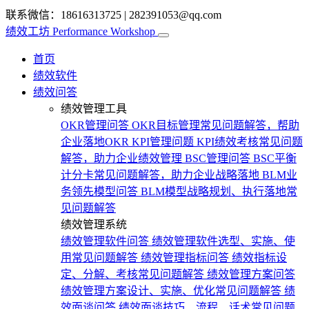
联系微信：18616313725
|
282391053@qq.com
绩效工坊
Performance Workshop
首页
绩效软件
绩效问答
绩效管理工具
OKR管理问答
OKR目标管理常见问题解答，帮助
企业落地OKR
KPI管理问题
KPI绩效考核常见问题
解答，助力企业绩效管理
BSC管理问答
BSC平衡
计分卡常见问题解答，助力企业战略落地
BLM业
务领先模型问答
BLM模型战略规划、执行落地常
见问题解答
绩效管理系统
绩效管理软件问答
绩效管理软件选型、实施、使
用常见问题解答
绩效管理指标问答
绩效指标设
定、分解、考核常见问题解答
绩效管理方案问答
绩效管理方案设计、实施、优化常见问题解答
绩
效面谈问答
绩效面谈技巧、流程、话术常见问题