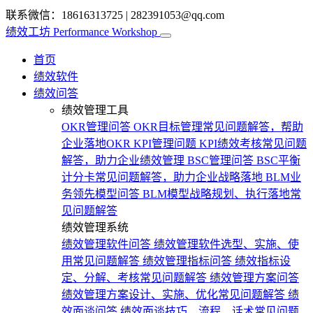
联系微信：18616313725
|
282391053@qq.com
绩效工坊
Performance Workshop
首页
绩效软件
绩效问答
绩效管理工具
OKR管理问答
OKR目标管理常见问题解答，帮助
企业落地OKR
KPI管理问题
KPI绩效考核常见问题
解答，助力企业绩效管理
BSC管理问答
BSC平衡
计分卡常见问题解答，助力企业战略落地
BLM业
务领先模型问答
BLM模型战略规划、执行落地常
见问题解答
绩效管理系统
绩效管理软件问答
绩效管理软件选型、实施、使
用常见问题解答
绩效管理指标问答
绩效指标设
定、分解、考核常见问题解答
绩效管理方案问答
绩效管理方案设计、实施、优化常见问题解答
绩
效面谈问答
绩效面谈技巧、流程、话术常见问题