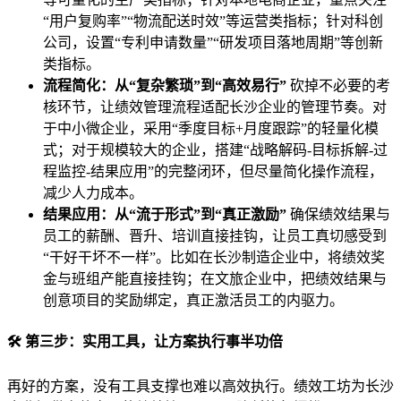
“用户复购率”“物流配送时效”等运营类指标；针对科创
公司，设置“专利申请数量”“研发项目落地周期”等创新
类指标。
流程简化：从“复杂繁琐”到“高效易行”
砍掉不必要的考
核环节，让绩效管理流程适配长沙企业的管理节奏。对
于中小微企业，采用“季度目标+月度跟踪”的轻量化模
式；对于规模较大的企业，搭建“战略解码-目标拆解-过
程监控-结果应用”的完整闭环，但尽量简化操作流程，
减少人力成本。
结果应用：从“流于形式”到“真正激励”
确保绩效结果与
员工的薪酬、晋升、培训直接挂钩，让员工真切感受到
“干好干坏不一样”。比如在长沙制造企业中，将绩效奖
金与班组产能直接挂钩；在文旅企业中，把绩效结果与
创意项目的奖励绑定，真正激活员工的内驱力。
🛠️ 第三步：实用工具，让方案执行事半功倍
再好的方案，没有工具支撑也难以高效执行。绩效工坊为长沙