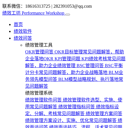
联系微信：18616313725
|
282391053@qq.com
绩效工坊
Performance Workshop
首页
绩效软件
绩效问答
绩效管理工具
OKR管理问答
OKR目标管理常见问题解答，帮助
企业落地OKR
KPI管理问题
KPI绩效考核常见问题
解答，助力企业绩效管理
BSC管理问答
BSC平衡
计分卡常见问题解答，助力企业战略落地
BLM业
务领先模型问答
BLM模型战略规划、执行落地常
见问题解答
绩效管理系统
绩效管理软件问答
绩效管理软件选型、实施、使
用常见问题解答
绩效管理指标问答
绩效指标设
定、分解、考核常见问题解答
绩效管理方案问答
绩效管理方案设计、实施、优化常见问题解答
绩
效面谈问答
绩效面谈技巧、流程、话术常见问题