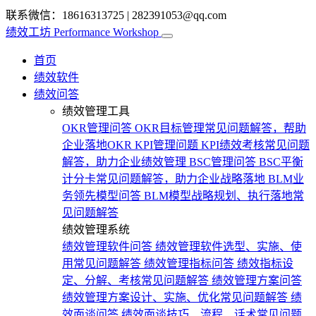
联系微信：18616313725
|
282391053@qq.com
绩效工坊
Performance Workshop
首页
绩效软件
绩效问答
绩效管理工具
OKR管理问答
OKR目标管理常见问题解答，帮助
企业落地OKR
KPI管理问题
KPI绩效考核常见问题
解答，助力企业绩效管理
BSC管理问答
BSC平衡
计分卡常见问题解答，助力企业战略落地
BLM业
务领先模型问答
BLM模型战略规划、执行落地常
见问题解答
绩效管理系统
绩效管理软件问答
绩效管理软件选型、实施、使
用常见问题解答
绩效管理指标问答
绩效指标设
定、分解、考核常见问题解答
绩效管理方案问答
绩效管理方案设计、实施、优化常见问题解答
绩
效面谈问答
绩效面谈技巧、流程、话术常见问题