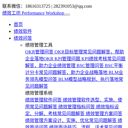
联系微信：18616313725
|
282391053@qq.com
绩效工坊
Performance Workshop
首页
绩效软件
绩效问答
绩效管理工具
OKR管理问答
OKR目标管理常见问题解答，帮助
企业落地OKR
KPI管理问题
KPI绩效考核常见问题
解答，助力企业绩效管理
BSC管理问答
BSC平衡
计分卡常见问题解答，助力企业战略落地
BLM业
务领先模型问答
BLM模型战略规划、执行落地常
见问题解答
绩效管理系统
绩效管理软件问答
绩效管理软件选型、实施、使
用常见问题解答
绩效管理指标问答
绩效指标设
定、分解、考核常见问题解答
绩效管理方案问答
绩效管理方案设计、实施、优化常见问题解答
绩
效面谈问答
绩效面谈技巧、流程、话术常见问题