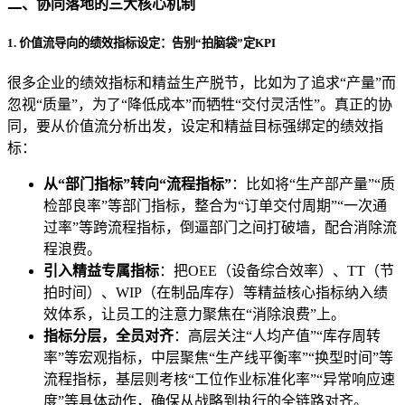
二、协同落地的三大核心机制
1. 价值流导向的绩效指标设定：告别“拍脑袋”定KPI
很多企业的绩效指标和精益生产脱节，比如为了追求“产量”而
忽视“质量”，为了“降低成本”而牺牲“交付灵活性”。真正的协
同，要从价值流分析出发，设定和精益目标强绑定的绩效指
标：
从“部门指标”转向“流程指标”
：比如将“生产部产量”“质
检部良率”等部门指标，整合为“订单交付周期”“一次通
过率”等跨流程指标，倒逼部门之间打破墙，配合消除流
程浪费。
引入精益专属指标
：把OEE（设备综合效率）、TT（节
拍时间）、WIP（在制品库存）等精益核心指标纳入绩
效体系，让员工的注意力聚焦在“消除浪费”上。
指标分层，全员对齐
：高层关注“人均产值”“库存周转
率”等宏观指标，中层聚焦“生产线平衡率”“换型时间”等
流程指标，基层则考核“工位作业标准化率”“异常响应速
度”等具体动作，确保从战略到执行的全链路对齐。