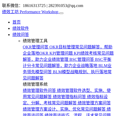
联系微信：18616313725
|
282391053@qq.com
绩效工坊
Performance Workshop
首页
绩效软件
绩效问答
绩效管理工具
OKR管理问答
OKR目标管理常见问题解答，帮助
企业落地OKR
KPI管理问题
KPI绩效考核常见问题
解答，助力企业绩效管理
BSC管理问答
BSC平衡
计分卡常见问题解答，助力企业战略落地
BLM业
务领先模型问答
BLM模型战略规划、执行落地常
见问题解答
绩效管理系统
绩效管理软件问答
绩效管理软件选型、实施、使
用常见问题解答
绩效管理指标问答
绩效指标设
定、分解、考核常见问题解答
绩效管理方案问答
绩效管理方案设计、实施、优化常见问题解答
绩
效面谈问答
绩效面谈技巧、流程、话术常见问题