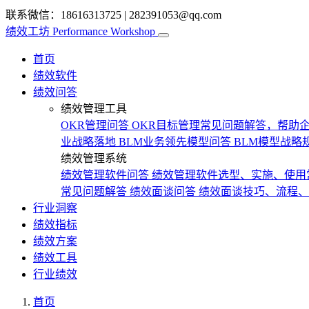
联系微信：18616313725
|
282391053@qq.com
绩效工坊
Performance Workshop
首页
绩效软件
绩效问答
绩效管理工具
OKR管理问答
OKR目标管理常见问题解答，帮助企
业战略落地
BLM业务领先模型问答
BLM模型战略
绩效管理系统
绩效管理软件问答
绩效管理软件选型、实施、使用
常见问题解答
绩效面谈问答
绩效面谈技巧、流程、
行业洞察
绩效指标
绩效方案
绩效工具
行业绩效
首页