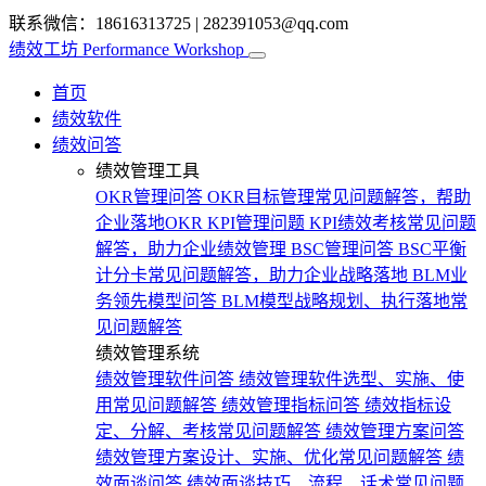
联系微信：18616313725
|
282391053@qq.com
绩效工坊
Performance Workshop
首页
绩效软件
绩效问答
绩效管理工具
OKR管理问答
OKR目标管理常见问题解答，帮助
企业落地OKR
KPI管理问题
KPI绩效考核常见问题
解答，助力企业绩效管理
BSC管理问答
BSC平衡
计分卡常见问题解答，助力企业战略落地
BLM业
务领先模型问答
BLM模型战略规划、执行落地常
见问题解答
绩效管理系统
绩效管理软件问答
绩效管理软件选型、实施、使
用常见问题解答
绩效管理指标问答
绩效指标设
定、分解、考核常见问题解答
绩效管理方案问答
绩效管理方案设计、实施、优化常见问题解答
绩
效面谈问答
绩效面谈技巧、流程、话术常见问题