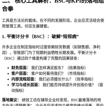
二、 核心工具解析：BSC与KPI的落地组
合拳
工具是方法论的载体。在不同的发展阶段，企业应灵活组合使
用管理工具，切忌生搬硬套。
1. 平衡计分卡（BSC）：破解“短视病”
许多企业在制定指标时过度依赖财务数据（如销售额、净利
润），导致部门为了短期利益牺牲长期发展。平衡计分卡
（BSC）通过四个维度构建了完整的因果链条：
财务层面：
我们怎样满足股东？（结果指标）
客户层面：
客户如何看待我们？（市场指标）
内部流程层面：
我们必须擅长什么？（效率指标）
学习与成长层面：
我们能否持续提升并创造价值？（驱
动指标）
落地建议：
绩效工坊在辅导企业时发现，BSC最难落地的地
方在于“逻辑推演”。企业不应追求四个维度的绝对平衡，而应