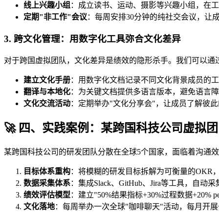
线上兴趣小组
：成立读书、运动、摄影等兴趣小组，在工
定期"非工作"会议
：每周安排30分钟的纯社交会议，让
3. 跨文化管理：用数字化工具弥合文化差异
对于跨国虚拟团队，文化差异是绩效的隐形杀手。我们可以通
建立文化手册
：用数字化文档记录不同文化背景成员的工
翻译与本地化
：为关键文档提供多语言版本，避免语言障
文化交流活动
：定期举办"文化分享会"，让成员了解彼
🚀 四、实践案例：某跨国科技公司虚拟
某跨国科技公司的研发团队分散在全球5个国家，面临着沟通
目标体系重构
：将模糊的研发目标拆解为可衡量的OKR，
数据采集体系
：集成Slack、GitHub、Jira等工具
绩效评估模型
：建立"50%结果指标+30%过程数据+20% pee
文化落地
：每周举办一次全球"咖啡聊天"活动，每月开