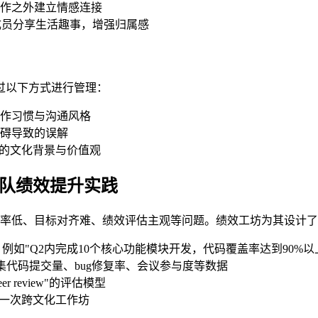
作之外建立情感连接
成员分享生活趣事，增强归属感
过以下方式进行管理：
作习惯与沟通风格
碍导致的误解
此的文化背景与价值观
团队绩效提升实践
效率低、目标对齐难、绩效评估主观等问题。绩效工坊为其设计
例如"Q2内完成10个核心功能模块开发，代码覆盖率达到90%以
，自动采集代码提交量、bug修复率、会议参与度等数据
r review"的评估模型
展一次跨文化工作坊