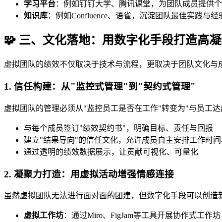
学习平台
：例如钉钉大学、腾讯课堂，为团队成员提供个
知识库
：例如Confluence、语雀，沉淀团队最佳实践与
🧩 三、文化落地：用数字化手段打造高
虚拟团队的绩效不仅取决于技术与流程，更取决于团队文化与
1. 信任构建：从"监控式管理"到"契约式管理"
虚拟团队的管理必须从"监控员工是否在工作"转变为"与员工达
与每个成员签订"绩效契约书"，明确目标、责任与回报
建立"结果导向"的信任文化，允许成员自主安排工作时间
通过透明的绩效数据展示，让贡献可视化、可量化
2. 凝聚力打造：用虚拟活动增强情感连接
虽然虚拟团队无法进行面对面的团建，但数字化手段可以创造
虚拟工作坊
：通过Miro、FigJam等工具开展协作式工