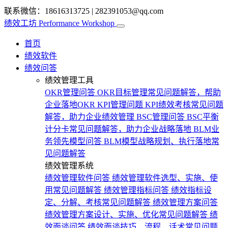
联系微信：18616313725
|
282391053@qq.com
绩效工坊
Performance Workshop
首页
绩效软件
绩效问答
绩效管理工具
OKR管理问答
OKR目标管理常见问题解答，帮助
企业落地OKR
KPI管理问题
KPI绩效考核常见问题
解答，助力企业绩效管理
BSC管理问答
BSC平衡
计分卡常见问题解答，助力企业战略落地
BLM业
务领先模型问答
BLM模型战略规划、执行落地常
见问题解答
绩效管理系统
绩效管理软件问答
绩效管理软件选型、实施、使
用常见问题解答
绩效管理指标问答
绩效指标设
定、分解、考核常见问题解答
绩效管理方案问答
绩效管理方案设计、实施、优化常见问题解答
绩
效面谈问答
绩效面谈技巧、流程、话术常见问题