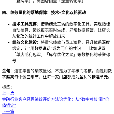
「复购率」，商圈店侧重「流量转化率」
四、绩效量化的落地保障：技术+文化双轮驱动
技术工具支撑
：借助绩效工坊的数字化工具，实现指标
自动核算、绩效报表实时生成、异常数据预警，让店长
从繁琐的统计工作中解放出来
绩效文化建设
：将量化绩效与员工激励、晋升体系深度
绑定，让“用数据说话”成为门店的共识——比如设置
「单店毛利冠军」「库存优化之星」等数据化的荣誉称
号
金句
：连锁零售的绩效量化，不是为了考核而考核，而是用数
字照亮每个运营细节，让每一家门店都成为盈利的精准单元。
标签：
上一篇
金融行业客户经理绩效评价方法论优化：从“数字考核”到“价
值锚定”
下一篇