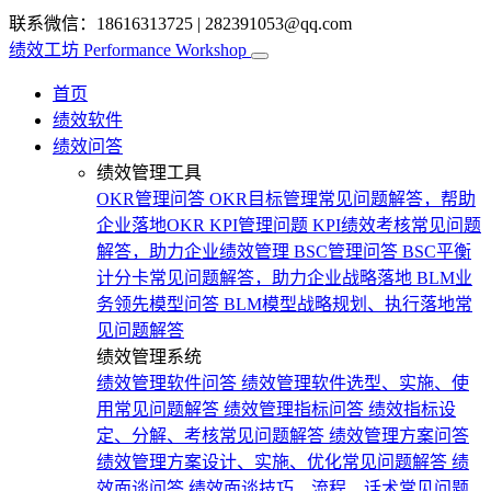
联系微信：18616313725
|
282391053@qq.com
绩效工坊
Performance Workshop
首页
绩效软件
绩效问答
绩效管理工具
OKR管理问答
OKR目标管理常见问题解答，帮助
企业落地OKR
KPI管理问题
KPI绩效考核常见问题
解答，助力企业绩效管理
BSC管理问答
BSC平衡
计分卡常见问题解答，助力企业战略落地
BLM业
务领先模型问答
BLM模型战略规划、执行落地常
见问题解答
绩效管理系统
绩效管理软件问答
绩效管理软件选型、实施、使
用常见问题解答
绩效管理指标问答
绩效指标设
定、分解、考核常见问题解答
绩效管理方案问答
绩效管理方案设计、实施、优化常见问题解答
绩
效面谈问答
绩效面谈技巧、流程、话术常见问题