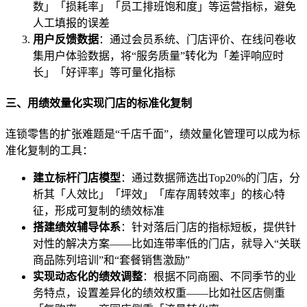
数」「损耗率」「员工排班饱和度」等运营指标，避免
人工填报的误差
用户反馈数据
：通过会员系统、门店评价、在线问卷收
集用户体验数据，将“服务质量”转化为「差评响应时
长」「好评率」等可量化指标
三、用绩效量化实现门店的标准化复制
连锁零售的扩张难题是“千店千面”，绩效量化管理可以成为标
准化复制的工具：
建立标杆门店模型
：通过数据筛选出Top20%的门店，分
析其「人效比」「坪效」「库存周转效率」的核心特
征，形成可复制的绩效标准
搭建绩效辅导体系
：针对落后门店的指标短板，提供针
对性的解决方案——比如连带率低的门店，就导入“关联
商品陈列培训”和“套餐销售激励”
实现动态化的绩效调整
：根据不同商圈、不同季节的业
务特点，设置差异化的绩效权重——比如社区店侧重