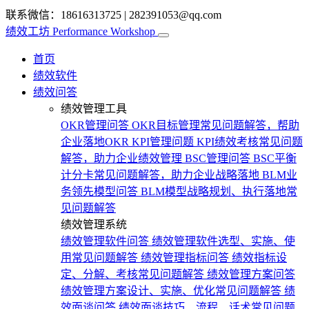
联系微信：18616313725
|
282391053@qq.com
绩效工坊
Performance Workshop
首页
绩效软件
绩效问答
绩效管理工具
OKR管理问答
OKR目标管理常见问题解答，帮助
企业落地OKR
KPI管理问题
KPI绩效考核常见问题
解答，助力企业绩效管理
BSC管理问答
BSC平衡
计分卡常见问题解答，助力企业战略落地
BLM业
务领先模型问答
BLM模型战略规划、执行落地常
见问题解答
绩效管理系统
绩效管理软件问答
绩效管理软件选型、实施、使
用常见问题解答
绩效管理指标问答
绩效指标设
定、分解、考核常见问题解答
绩效管理方案问答
绩效管理方案设计、实施、优化常见问题解答
绩
效面谈问答
绩效面谈技巧、流程、话术常见问题