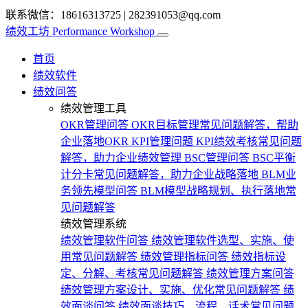
联系微信：18616313725
|
282391053@qq.com
绩效工坊
Performance Workshop
首页
绩效软件
绩效问答
绩效管理工具
OKR管理问答
OKR目标管理常见问题解答，帮助
企业落地OKR
KPI管理问题
KPI绩效考核常见问题
解答，助力企业绩效管理
BSC管理问答
BSC平衡
计分卡常见问题解答，助力企业战略落地
BLM业
务领先模型问答
BLM模型战略规划、执行落地常
见问题解答
绩效管理系统
绩效管理软件问答
绩效管理软件选型、实施、使
用常见问题解答
绩效管理指标问答
绩效指标设
定、分解、考核常见问题解答
绩效管理方案问答
绩效管理方案设计、实施、优化常见问题解答
绩
效面谈问答
绩效面谈技巧、流程、话术常见问题