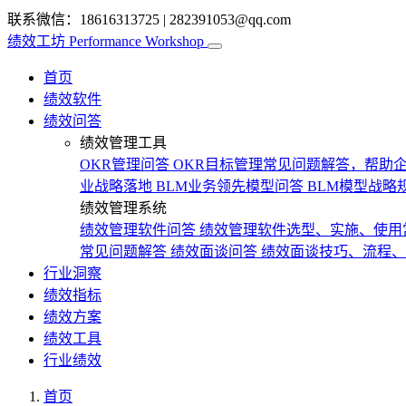
联系微信：18616313725
|
282391053@qq.com
绩效工坊
Performance Workshop
首页
绩效软件
绩效问答
绩效管理工具
OKR管理问答
OKR目标管理常见问题解答，帮助企
业战略落地
BLM业务领先模型问答
BLM模型战略
绩效管理系统
绩效管理软件问答
绩效管理软件选型、实施、使用
常见问题解答
绩效面谈问答
绩效面谈技巧、流程、
行业洞察
绩效指标
绩效方案
绩效工具
行业绩效
首页