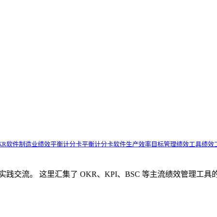
KR软件
制造业绩效
平衡计分卡
平衡计分卡软件
生产效率
目标管理
绩效工具
绩效
理知识分享与实践交流。 这里汇集了 OKR、KPI、BSC 等主流绩