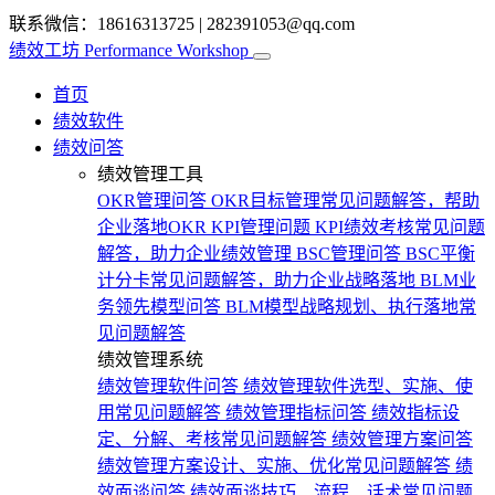
联系微信：18616313725
|
282391053@qq.com
绩效工坊
Performance Workshop
首页
绩效软件
绩效问答
绩效管理工具
OKR管理问答
OKR目标管理常见问题解答，帮助
企业落地OKR
KPI管理问题
KPI绩效考核常见问题
解答，助力企业绩效管理
BSC管理问答
BSC平衡
计分卡常见问题解答，助力企业战略落地
BLM业
务领先模型问答
BLM模型战略规划、执行落地常
见问题解答
绩效管理系统
绩效管理软件问答
绩效管理软件选型、实施、使
用常见问题解答
绩效管理指标问答
绩效指标设
定、分解、考核常见问题解答
绩效管理方案问答
绩效管理方案设计、实施、优化常见问题解答
绩
效面谈问答
绩效面谈技巧、流程、话术常见问题